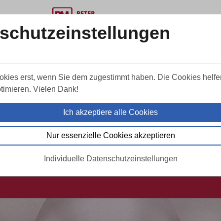
schutzeinstellungen
FAQ
Aktuelles
Jobs
Standor
okies erst, wenn Sie dem zugestimmt haben. Die Cookies helfe
timieren. Vielen Dank!
VERANSTALTUNGSHINWEIS
Ich akzeptiere alle Cookies
ührung durch die Hohenzo
Nur essenzielle Cookies akzeptieren
Individuelle Datenschutzeinstellungen
14.10.2026
Hohenzollerngruft - Berliner Dom