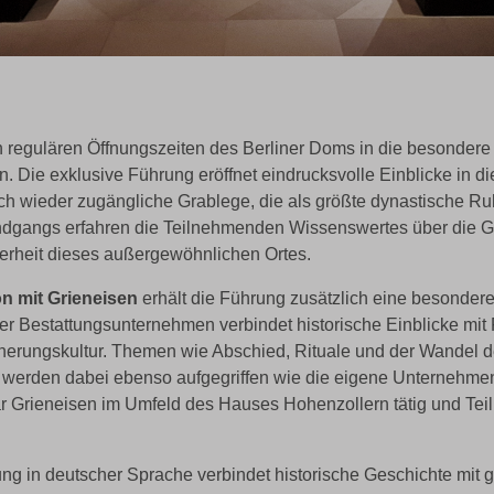
 regulären Öffnungszeiten des Berliner Doms in die besondere
in. Die exklusive Führung eröffnet eindrucksvolle Einblicke in d
lich wieder zugängliche Grablege, die als größte dynastische R
ndgangs erfahren die Teilnehmenden Wissenswertes über die 
erheit dieses außergewöhnlichen Ortes.
n mit Grieneisen
erhält die Führung zusätzlich eine besonder
iner Bestattungsunternehmen verbindet historische Einblicke mi
nnerungskultur. Themen wie Abschied, Rituale und der Wandel 
t werden dabei ebenso aufgegriffen wie die eigene Unternehmen
r Grieneisen im Umfeld des Hauses Hohenzollern tätig und Teil 
ng in deutscher Sprache verbindet historische Geschichte mit