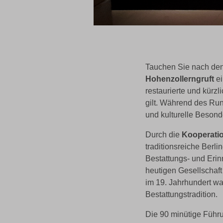
Tauchen Sie nach den
Hohenzollerngruft
e
restaurierte und kürz
gilt. Während des Ru
und kulturelle Besond
Durch die
Kooperatio
traditionsreiche Berl
Bestattungs- und Eri
heutigen Gesellschaf
im 19. Jahrhundert wa
Bestattungstradition.
Die 90 minütige Führu